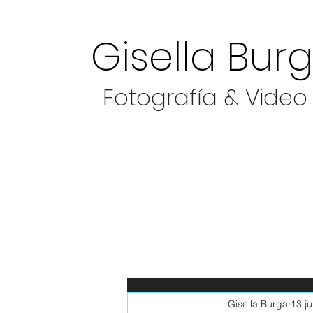
Gisella Bur
Fotografía & Video
Todas las entradas
Documentary video 
Gisella Burga
13 j
travels
Adventure
Culture