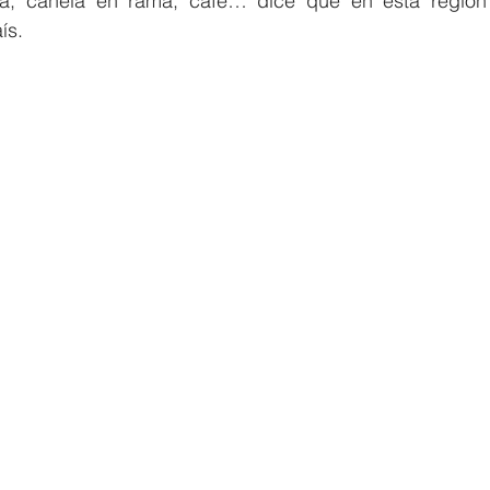
la, canela en rama, café… dice que en esta región 
ís. 