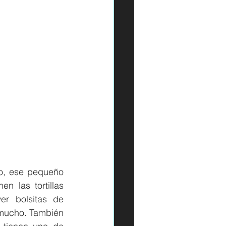
o, ese pequeño 
 las tortillas 
r bolsitas de 
a mucho. También 