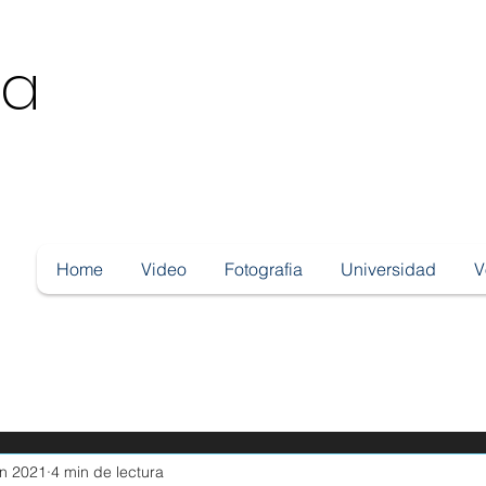
ga
Home
Video
Fotografia
Universidad
V
fotografia
Tu comunidad
Consejos para bloguear
photogr
un 2021
4 min de lectura