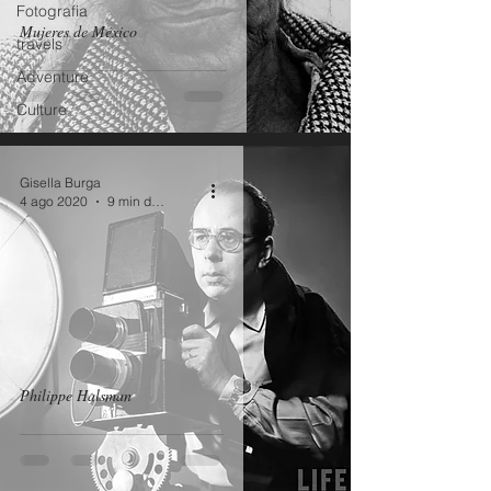
Fotografia
Mujeres de México
travels
Adventure
Culture
Gisella Burga
4 ago 2020
9 min de lectura
Philippe Halsman