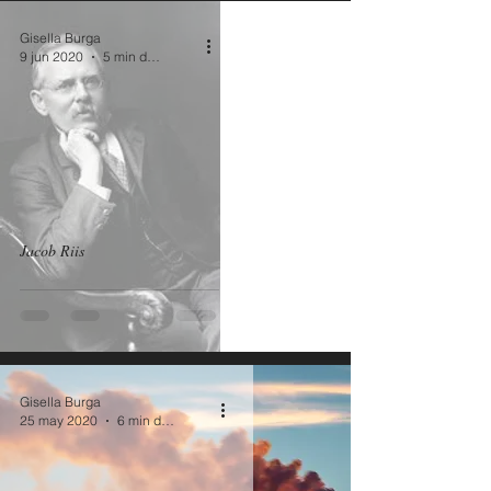
Gisella Burga
9 jun 2020
5 min de lectura
Jacob Riis
Gisella Burga
25 may 2020
6 min de lectura