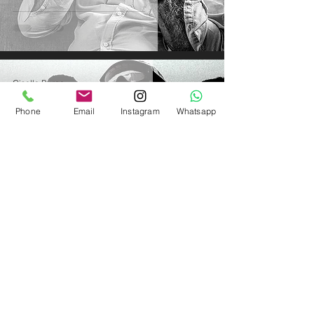
Gisella Burga
5 dic 2018
6 min de lectura
Phone
Email
Instagram
Whatsapp
Fotografía de Guerra