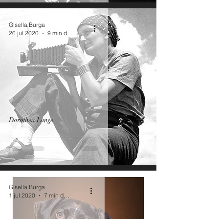
Gisella Burga
26 jul 2020
9 min de lectura
Dorothea Lange
Gisella Burga
1 jul 2020
7 min de lectura