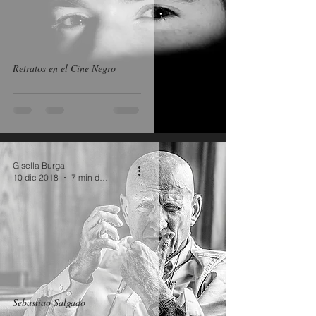
Retratos en el Cine Negro
Gisella Burga
10 dic 2018
7 min de lectura
Sebastiao Salgado